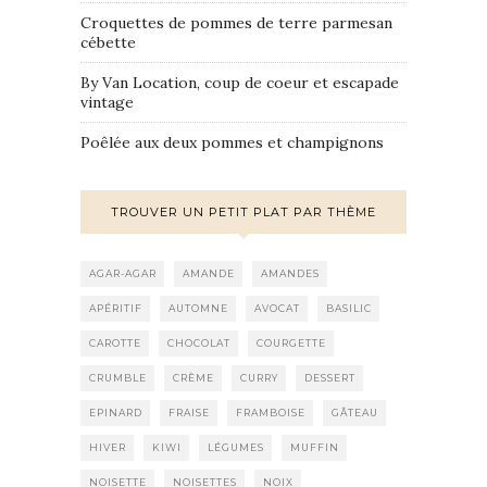
Croquettes de pommes de terre parmesan
cébette
By Van Location, coup de coeur et escapade
vintage
Poêlée aux deux pommes et champignons
TROUVER UN PETIT PLAT PAR THÈME
AGAR-AGAR
AMANDE
AMANDES
APÉRITIF
AUTOMNE
AVOCAT
BASILIC
CAROTTE
CHOCOLAT
COURGETTE
CRUMBLE
CRÈME
CURRY
DESSERT
EPINARD
FRAISE
FRAMBOISE
GÂTEAU
HIVER
KIWI
LÉGUMES
MUFFIN
NOISETTE
NOISETTES
NOIX