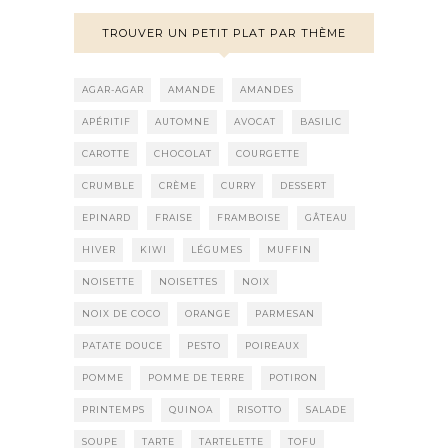
TROUVER UN PETIT PLAT PAR THÈME
AGAR-AGAR
AMANDE
AMANDES
APÉRITIF
AUTOMNE
AVOCAT
BASILIC
CAROTTE
CHOCOLAT
COURGETTE
CRUMBLE
CRÈME
CURRY
DESSERT
EPINARD
FRAISE
FRAMBOISE
GÂTEAU
HIVER
KIWI
LÉGUMES
MUFFIN
NOISETTE
NOISETTES
NOIX
NOIX DE COCO
ORANGE
PARMESAN
PATATE DOUCE
PESTO
POIREAUX
POMME
POMME DE TERRE
POTIRON
PRINTEMPS
QUINOA
RISOTTO
SALADE
SOUPE
TARTE
TARTELETTE
TOFU