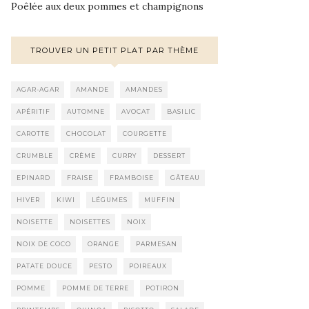
Poêlée aux deux pommes et champignons
TROUVER UN PETIT PLAT PAR THÈME
AGAR-AGAR
AMANDE
AMANDES
APÉRITIF
AUTOMNE
AVOCAT
BASILIC
CAROTTE
CHOCOLAT
COURGETTE
CRUMBLE
CRÈME
CURRY
DESSERT
EPINARD
FRAISE
FRAMBOISE
GÂTEAU
HIVER
KIWI
LÉGUMES
MUFFIN
NOISETTE
NOISETTES
NOIX
NOIX DE COCO
ORANGE
PARMESAN
PATATE DOUCE
PESTO
POIREAUX
POMME
POMME DE TERRE
POTIRON