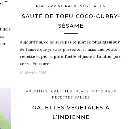
AIT
PLATS PRINCIPAUX
VÉGÉTALIEN
SAUTÉ DE TOFU COCO-CURRY-
SÉSAME
t déjà
ais
Aujourd'hui, ce ne sera pas
le plat le plus glamour
per
de l'année que je vous présenterai, mais une petite
recette super rapide
,
facile
et juste à
tomber par
terre
. Vous avez…
13 février 2013
APÉRITIFS
GALETTES
PLATS PRINCIPAUX
RECETTES SALÉES
GALETTES VÉGÉTALES À
L’INDIENNE