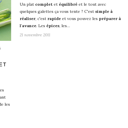
Un plat
complet
et
équilibré
et le tout avec
quelques galettes ça vous tente ? C'est
simple à
réaliser
, c'est
rapide
et vous pouvez les
préparer à
l'avance
. Les
épices
, les…
21 novembre 2011
S
ET
les
ant
de les