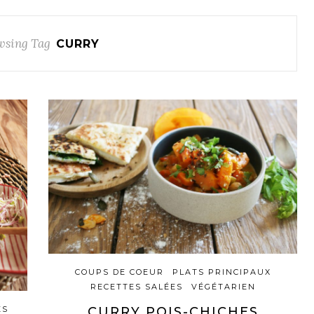
wsing Tag
CURRY
COUPS DE COEUR
PLATS PRINCIPAUX
RECETTES SALÉES
VÉGÉTARIEN
CURRY POIS-CHICHES
ES