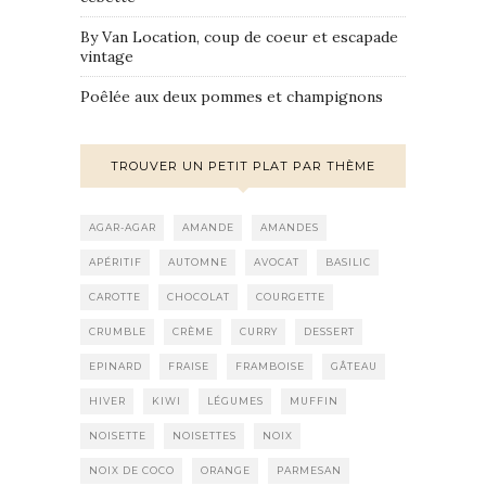
By Van Location, coup de coeur et escapade
vintage
Poêlée aux deux pommes et champignons
TROUVER UN PETIT PLAT PAR THÈME
AGAR-AGAR
AMANDE
AMANDES
APÉRITIF
AUTOMNE
AVOCAT
BASILIC
CAROTTE
CHOCOLAT
COURGETTE
CRUMBLE
CRÈME
CURRY
DESSERT
EPINARD
FRAISE
FRAMBOISE
GÂTEAU
HIVER
KIWI
LÉGUMES
MUFFIN
NOISETTE
NOISETTES
NOIX
NOIX DE COCO
ORANGE
PARMESAN