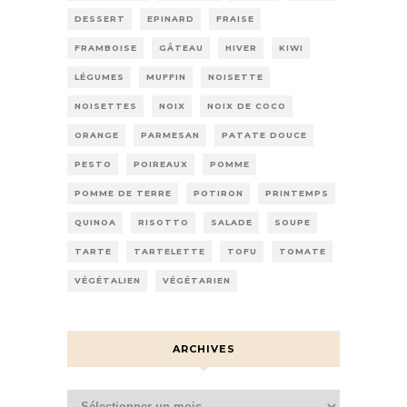
DESSERT
EPINARD
FRAISE
FRAMBOISE
GÂTEAU
HIVER
KIWI
LÉGUMES
MUFFIN
NOISETTE
NOISETTES
NOIX
NOIX DE COCO
ORANGE
PARMESAN
PATATE DOUCE
PESTO
POIREAUX
POMME
POMME DE TERRE
POTIRON
PRINTEMPS
QUINOA
RISOTTO
SALADE
SOUPE
TARTE
TARTELETTE
TOFU
TOMATE
VÉGÉTALIEN
VÉGÉTARIEN
ARCHIVES
Archives