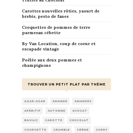
Truffes au Chocolat
Carottes nouvelles rôties, yaourt de
brebis, pesto de fanes
Croquettes de pommes de terre
parmesan cébette
By Van Location, coup de coeur et
escapade vintage
Poêlée aux deux pommes et
champignons
TROUVER UN PETIT PLAT PAR THÈME
AGAR-AGAR
AMANDE
AMANDES
APÉRITIF
AUTOMNE
AVOCAT
BASILIC
CAROTTE
CHOCOLAT
COURGETTE
CRUMBLE
CRÈME
CURRY