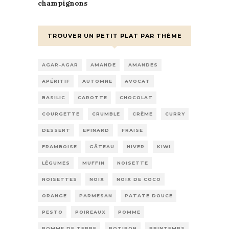
champignons
TROUVER UN PETIT PLAT PAR THÈME
AGAR-AGAR
AMANDE
AMANDES
APÉRITIF
AUTOMNE
AVOCAT
BASILIC
CAROTTE
CHOCOLAT
COURGETTE
CRUMBLE
CRÈME
CURRY
DESSERT
EPINARD
FRAISE
FRAMBOISE
GÂTEAU
HIVER
KIWI
LÉGUMES
MUFFIN
NOISETTE
NOISETTES
NOIX
NOIX DE COCO
ORANGE
PARMESAN
PATATE DOUCE
PESTO
POIREAUX
POMME
POMME DE TERRE
POTIRON
PRINTEMPS