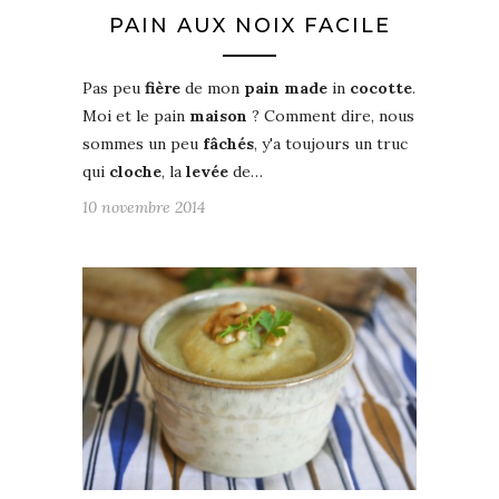
PAIN AUX NOIX FACILE
Pas peu
fière
de mon
pain
made
in
cocotte
.
Moi et le pain
maison
? Comment dire, nous
sommes un peu
fâchés
, y'a toujours un truc
qui
cloche
, la
levée
de…
10 novembre 2014