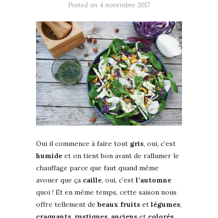
Posted on
4 novembre 2017
Oui il commence à faire tout
gris
, oui, c’est
humide
et on tient bon avant de rallumer le
chauffage parce que faut quand même
avouer que ça
caille
, oui, c’est
l’automne
quoi ! Et en même temps, cette saison nous
offre tellement de
beaux
fruits
et
légumes
,
craquants
,
rustiques
,
anciens
et
colorés
,