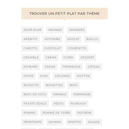
TROUVER UN PETIT PLAT PAR THÈME
AGAR-AGAR
AMANDE
AMANDES
APÉRITIF
AUTOMNE
AVOCAT
BASILIC
CAROTTE
CHOCOLAT
COURGETTE
CRUMBLE
CRÈME
CURRY
DESSERT
EPINARD
FRAISE
FRAMBOISE
GÂTEAU
HIVER
KIWI
LÉGUMES
MUFFIN
NOISETTE
NOISETTES
NOIX
NOIX DE COCO
ORANGE
PARMESAN
PATATE DOUCE
PESTO
POIREAUX
POMME
POMME DE TERRE
POTIRON
PRINTEMPS
QUINOA
RISOTTO
SALADE