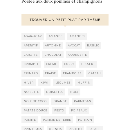
Poêlée aux deux pommes et champignons
TROUVER UN PETIT PLAT PAR THÈME
AGAR-AGAR
AMANDE
AMANDES
APÉRITIF
AUTOMNE
AVOCAT
BASILIC
CAROTTE
CHOCOLAT
COURGETTE
CRUMBLE
CRÈME
CURRY
DESSERT
EPINARD
FRAISE
FRAMBOISE
GÂTEAU
HIVER
KIWI
LÉGUMES
MUFFIN
NOISETTE
NOISETTES
NOIX
NOIX DE COCO
ORANGE
PARMESAN
PATATE DOUCE
PESTO
POIREAUX
POMME
POMME DE TERRE
POTIRON
PRINTEMPS
QUINOA
RISOTTO
SALADE