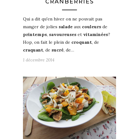
CRANBERRIES
Qui a dit qu'en hiver on ne pouvait pas
manger de jolies
salade
aux
couleurs
de
printemps
,
savoureuses
et
vitaminées
?
Hop, on fait le plein de
croquant
, de
craquant
, de
sucré
, de…
1 décembre 2014