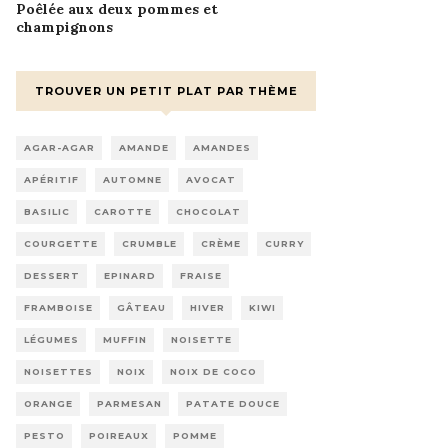
Poêlée aux deux pommes et
champignons
TROUVER UN PETIT PLAT PAR THÈME
AGAR-AGAR
AMANDE
AMANDES
APÉRITIF
AUTOMNE
AVOCAT
BASILIC
CAROTTE
CHOCOLAT
COURGETTE
CRUMBLE
CRÈME
CURRY
DESSERT
EPINARD
FRAISE
FRAMBOISE
GÂTEAU
HIVER
KIWI
LÉGUMES
MUFFIN
NOISETTE
NOISETTES
NOIX
NOIX DE COCO
ORANGE
PARMESAN
PATATE DOUCE
PESTO
POIREAUX
POMME