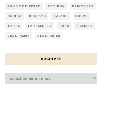
POMME DE TERRE
POTIRON
PRINTEMPS
QUINOA
RISOTTO
SALADE
SOUPE
TARTE
TARTELETTE
TOFU
TOMATE
VÉGÉTALIEN
VÉGÉTARIEN
ARCHIVES
Archives