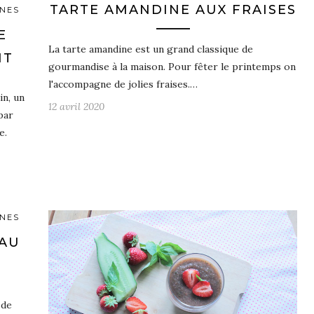
TARTE AMANDINE AUX FRAISES
INES
E
La tarte amandine est un grand classique de
IT
gourmandise à la maison. Pour fêter le printemps on
l'accompagne de jolies fraises.…
in, un
12 avril 2020
par
e.
INES
AU
 de