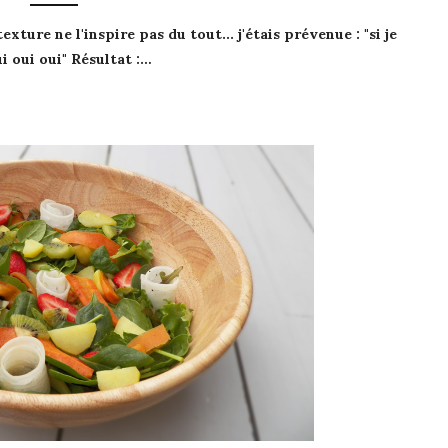
texture ne l'
inspire pas
du tout... j'étais prévenue : "si je
i oui oui
"
Résultat
:…