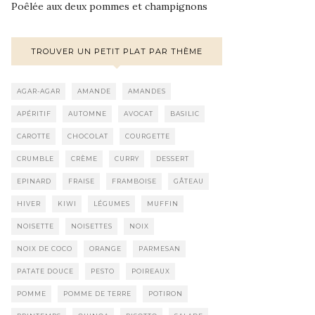
Poêlée aux deux pommes et champignons
TROUVER UN PETIT PLAT PAR THÈME
AGAR-AGAR
AMANDE
AMANDES
APÉRITIF
AUTOMNE
AVOCAT
BASILIC
CAROTTE
CHOCOLAT
COURGETTE
CRUMBLE
CRÈME
CURRY
DESSERT
EPINARD
FRAISE
FRAMBOISE
GÂTEAU
HIVER
KIWI
LÉGUMES
MUFFIN
NOISETTE
NOISETTES
NOIX
NOIX DE COCO
ORANGE
PARMESAN
PATATE DOUCE
PESTO
POIREAUX
POMME
POMME DE TERRE
POTIRON