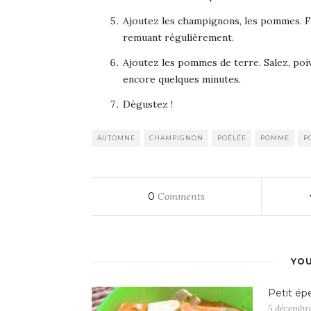
Ajoutez les champignons, les pommes. Fa
remuant régulièrement.
Ajoutez les pommes de terre. Salez, poivr
encore quelques minutes.
Dégustez !
AUTOMNE
CHAMPIGNON
POÊLÉE
POMME
P
0
Comments
YOU
Petit ép
5 décembre