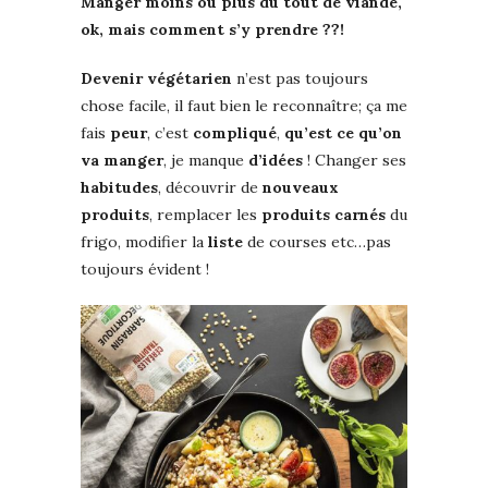
Manger
moins
ou
plus
du tout de
viande
,
ok, mais comment s’y prendre ??!
Devenir végétarien
n’est pas toujours
chose facile, il faut bien le reconnaître; ça me
fais
peur
, c’est
compliqué
,
qu’est ce qu’on
va manger
, je manque
d’idées
! Changer ses
habitudes
, découvrir de
nouveaux
produits
, remplacer les
produits carnés
du
frigo, modifier la
liste
de courses etc…pas
toujours évident !