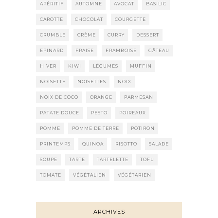
APÉRITIF
AUTOMNE
AVOCAT
BASILIC
CAROTTE
CHOCOLAT
COURGETTE
CRUMBLE
CRÈME
CURRY
DESSERT
EPINARD
FRAISE
FRAMBOISE
GÂTEAU
HIVER
KIWI
LÉGUMES
MUFFIN
NOISETTE
NOISETTES
NOIX
NOIX DE COCO
ORANGE
PARMESAN
PATATE DOUCE
PESTO
POIREAUX
POMME
POMME DE TERRE
POTIRON
PRINTEMPS
QUINOA
RISOTTO
SALADE
SOUPE
TARTE
TARTELETTE
TOFU
TOMATE
VÉGÉTALIEN
VÉGÉTARIEN
ARCHIVES