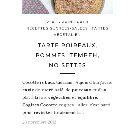
PLATS PRINCIPAUX
RECETTES SUCRÉES-SALÉES
TARTES
VÉGÉTALIEN
TARTE POIREAUX,
POMMES, TEMPEH,
NOISETTES
Cocotte
is back
tadaaam ! Aujourd'hui j'avais
envie
de
sucré-salé
, de
poireaux
et d'un
plat à la fois
végétalien
et
équilibré
.
Cogites Cocotte
cogites... Allez, c'est parti
pour
revisite
r totalement la…
26 novembre 2012