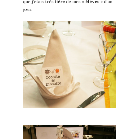
que j’étais très
fière
de mes «
élèves
» d’un
jour.