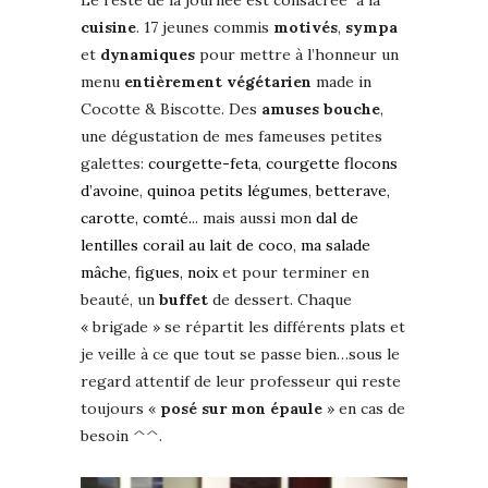
Le reste de la journée est consacrée à la
cuisine
. 17 jeunes commis
motivés
,
sympa
et
dynamiques
pour mettre à l’honneur un
menu
entièrement
végétarien
made in
Cocotte & Biscotte. Des
amuses
bouche
,
une dégustation de mes fameuses petites
galettes:
courgette-feta
,
courgette flocons
d’avoine
,
quinoa petits légumes
,
betterave,
carotte, comté.
.. mais aussi mon
dal de
lentilles corail au lait de coco
,
ma salade
mâche, figues, noix
et pour terminer en
beauté, un
buffet
de dessert. Chaque
« brigade » se répartit les différents plats et
je veille à ce que tout se passe bien…sous le
regard attentif de leur professeur qui reste
toujours «
posé sur mon épaule
» en cas de
besoin ^^.