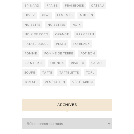
EPINARD
FRAISE
FRAMBOISE
GÂTEAU
HIVER
KIWI
LÉGUMES
MUFFIN
NOISETTE
NOISETTES
NOIX
NOIX DE COCO
ORANGE
PARMESAN
PATATE DOUCE
PESTO
POIREAUX
POMME
POMME DE TERRE
POTIRON
PRINTEMPS
QUINOA
RISOTTO
SALADE
SOUPE
TARTE
TARTELETTE
TOFU
TOMATE
VÉGÉTALIEN
VÉGÉTARIEN
ARCHIVES
Archives