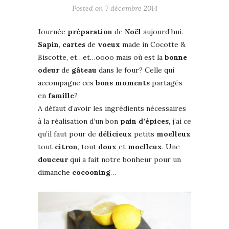
Posted on
7 décembre 2014
Journée
préparation
de
Noël
aujourd’hui.
Sapin
,
cartes
de
voeux
made in Cocotte &
Biscotte, et…et…oooo mais où est la
bonne
odeur
de
gâteau
dans le four? Celle qui
accompagne ces
bons
moments
partagés
en
famille
?
A défaut d’avoir les ingrédients nécessaires
à la réalisation d’un bon
pain
d’épices
, j’ai ce
qu’il faut pour de
délicieux
petits
moelleux
tout
citron
, tout
doux
et
moelleux
. Une
douceur
qui a fait notre bonheur pour un
dimanche
cocooning
…