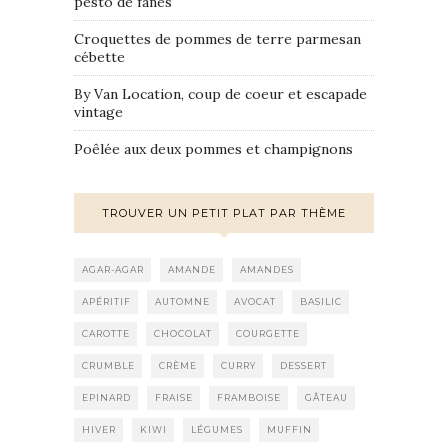
pesto de fanes
Croquettes de pommes de terre parmesan
cébette
By Van Location, coup de coeur et escapade
vintage
Poêlée aux deux pommes et champignons
TROUVER UN PETIT PLAT PAR THÈME
AGAR-AGAR
AMANDE
AMANDES
APÉRITIF
AUTOMNE
AVOCAT
BASILIC
CAROTTE
CHOCOLAT
COURGETTE
CRUMBLE
CRÈME
CURRY
DESSERT
EPINARD
FRAISE
FRAMBOISE
GÂTEAU
HIVER
KIWI
LÉGUMES
MUFFIN