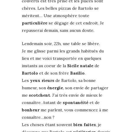
couverts est très prisé et les places sont
chères. Les belles pizzas de Bartolo se
méritent… Une atmosphère toute
particulière
se dégage de cet endroit. Je
repasserai demain, sans aucun doute.
Lendemain soir, 22h, une table se libère.
Je me glisse parmi les grands habitués du
lieu et me voici transportée en quelques
instants au coeur de la
Sicile
natale
de
Bartolo
et de son frère
Basilio
.
Les
yeux
rieurs
de Bartolo, sa bonne
humeur, son
énergie
, son envie de partager
me
scotchent
. J’ai très envie de mieux le
connaître. Autant de
spontanéité
et de
bonheur
me parlent, vous commencez à me
connaître…non ?
Les choses étant souvent
bien
faites
, je