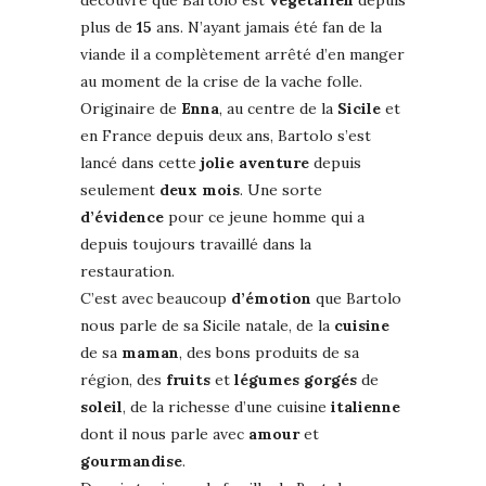
découvre que Bartolo est
végétarien
depuis
plus de
15
ans. N’ayant jamais été fan de la
viande il a complètement arrêté d’en manger
au moment de la crise de la vache folle.
Originaire de
Enna
, au centre de la
Sicile
et
en France depuis deux ans, Bartolo s’est
lancé dans cette
jolie
aventure
depuis
seulement
deux
mois
. Une sorte
d’évidence
pour ce jeune homme qui a
depuis toujours travaillé dans la
restauration.
C’est avec beaucoup
d’émotion
que Bartolo
nous parle de sa Sicile natale, de la
cuisine
de sa
maman
, des bons produits de sa
région, des
fruits
et
légumes
gorgés
de
soleil
, de la richesse d’une cuisine
italienne
dont il nous parle avec
amour
et
gourmandise
.