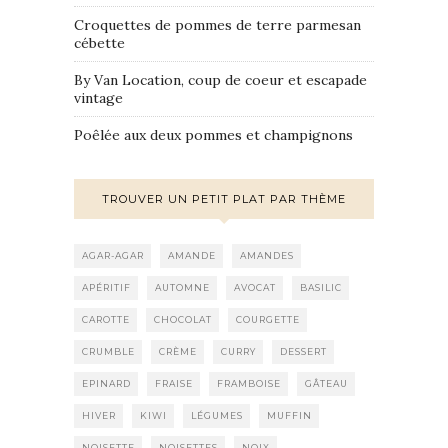
Croquettes de pommes de terre parmesan
cébette
By Van Location, coup de coeur et escapade
vintage
Poêlée aux deux pommes et champignons
TROUVER UN PETIT PLAT PAR THÈME
AGAR-AGAR
AMANDE
AMANDES
APÉRITIF
AUTOMNE
AVOCAT
BASILIC
CAROTTE
CHOCOLAT
COURGETTE
CRUMBLE
CRÈME
CURRY
DESSERT
EPINARD
FRAISE
FRAMBOISE
GÂTEAU
HIVER
KIWI
LÉGUMES
MUFFIN
NOISETTE
NOISETTES
NOIX