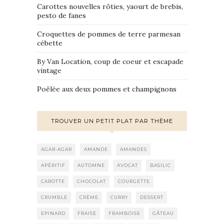
Carottes nouvelles rôties, yaourt de brebis,
pesto de fanes
Croquettes de pommes de terre parmesan
cébette
By Van Location, coup de coeur et escapade
vintage
Poêlée aux deux pommes et champignons
TROUVER UN PETIT PLAT PAR THÈME
AGAR-AGAR
AMANDE
AMANDES
APÉRITIF
AUTOMNE
AVOCAT
BASILIC
CAROTTE
CHOCOLAT
COURGETTE
CRUMBLE
CRÈME
CURRY
DESSERT
EPINARD
FRAISE
FRAMBOISE
GÂTEAU