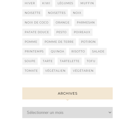
HIVER
KIWI
LÉGUMES
MUFFIN
NOISETTE
NOISETTES
NOIX
NOIX DE COCO
ORANGE
PARMESAN
PATATE DOUCE
PESTO
POIREAUX
POMME
POMME DE TERRE
POTIRON
PRINTEMPS
QUINOA
RISOTTO
SALADE
SOUPE
TARTE
TARTELETTE
TOFU
TOMATE
VÉGÉTALIEN
VÉGÉTARIEN
ARCHIVES
Archives