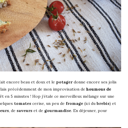
 fait encore beau et doux et le
potager
donne encore ses jolis
arlais précédemment de mon improvisation de
houmous de
êt en 5 minutes ! Hop j’étale ce merveilleux mélange sur une
quelques
tomates
cerise, un peu de
fromage
(ici du
brebis
) et
eurs
, de
saveurs
et de
gourmandise
. En déjeuner, pour