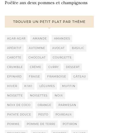
Poêlée aux deux pommes et champignons
TROUVER UN PETIT PLAT PAR THÈME
AGAR-AGAR
AMANDE
AMANDES
APÉRITIF
AUTOMNE
AVOCAT
BASILIC
CAROTTE
CHOCOLAT
COURGETTE
CRUMBLE
CRÈME
CURRY
DESSERT
EPINARD
FRAISE
FRAMBOISE
GÂTEAU
HIVER
KIWI
LÉGUMES
MUFFIN
NOISETTE
NOISETTES
NOIX
NOIX DE COCO
ORANGE
PARMESAN
PATATE DOUCE
PESTO
POIREAUX
POMME
POMME DE TERRE
POTIRON