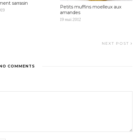
ment sarrasin
Petits muffins moelleux aux
019
amandes
19 mai 2012
NEXT POST
NO COMMENTS