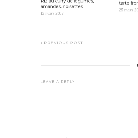
Riz au curry de légumes,
tarte fro
amandes, noisettes
25 mars 2
12 mars 2017
PREVIOUS POST
LEAVE A REPLY