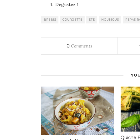
Dégustez !
BREBIS
COURGETTE
ÉTÉ
HOUMOUS
REPAS R
0
Comments
YOU
Quiche B