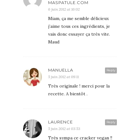
MASPATULE.COM
6 juin 2012 at 16:02
Miam, ça me semble délicieux
j’aime tous ces ingrédients, je
vais donc essayer ça très vite.
Maud
MANUELLA
Reply
5 juin 2012 at 09:11
Très originale ! merci pour la
recette. A bientôt .
LAURENCE
Reply
5 juin 2012 at 03:53
Très sympa ce cracker vegan !!