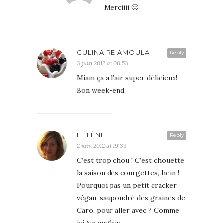
Merciiii 🙂
CULINAIRE AMOULA
Reply
3 juin 2012 at 00:53
Miam ça a l’air super délicieux!
Bon week-end.
HÉLÈNE
Reply
2 juin 2012 at 19:33
C’est trop chou ! C’est chouette
la saison des courgettes, hein !
Pourquoi pas un petit cracker
végan, saupoudré des graines de
Caro, pour aller avec ? Comme
ici (en anglais