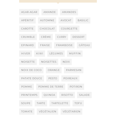
AGAR-AGAR
AMANDE
AMANDES
APÉRITIF
AUTOMNE
AVOCAT
BASILIC
CAROTTE
CHOCOLAT
COURGETTE
CRUMBLE
CRÈME
CURRY
DESSERT
EPINARD
FRAISE
FRAMBOISE
GÂTEAU
HIVER
KIWI
LÉGUMES
MUFFIN
NOISETTE
NOISETTES
NOIX
NOIX DE COCO
ORANGE
PARMESAN
PATATE DOUCE
PESTO
POIREAUX
POMME
POMME DE TERRE
POTIRON
PRINTEMPS
QUINOA
RISOTTO
SALADE
SOUPE
TARTE
TARTELETTE
TOFU
TOMATE
VÉGÉTALIEN
VÉGÉTARIEN