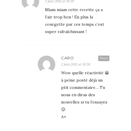
2 juin 2012 at 18:25
Miam miam cette recette ça a
l’air trop bon ! En plus la
courgette par ces temps c’est
super rafraîchissant !
CARO
Reply
2 juin 2012 at 18:28
Wow quelle réactivité 😀
à peine posté déjà un
ptit commentaire… Tu
nous en diras des
nouvelles si tu l’essayes
😉
A+