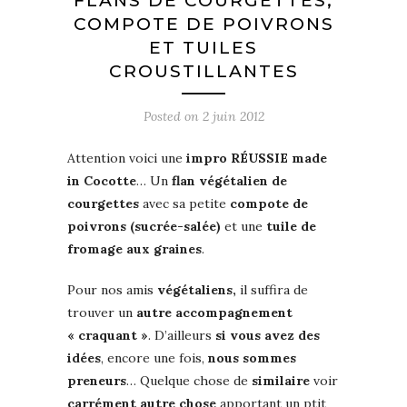
FLANS DE COURGETTES,
COMPOTE DE POIVRONS
ET TUILES
CROUSTILLANTES
Posted on
2 juin 2012
Attention voici une
impro RÉUSSIE made
in Cocotte
… Un
flan végétalien de
courgettes
avec sa petite
compote de
poivrons (sucrée-salée)
et une
tuile de
fromage aux graines
.
Pour nos amis
végétaliens,
il suffira de
trouver un
autre accompagnement
« craquant »
. D’ailleurs
si vous avez des
idées
, encore une fois,
nous sommes
preneurs
… Quelque chose de
similaire
voir
carrément autre chose
apportant un ptit