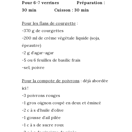
Pour 6-7 verrines Préparation :
30 min Cuisson : 30 min
Pour les flans de courgette
:
-370 g de courgettes
-200 ml de crème végétale liquide (soja,
épeautre)
-2 g d’agar-agar
-5 ou 6 feuilles de basilic frais
-sel, poivre
Pour la compote de poivrons
: déjà abordée
ici
!
-3 poivrons rouges
-1 gros oignon coupé en deux et émincé
-2 c à s d’huile d’olive
-1 gousse d’ail pilée
-1 c à s de sucre roux