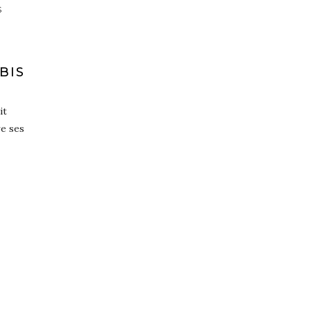
S
BIS
it
e ses