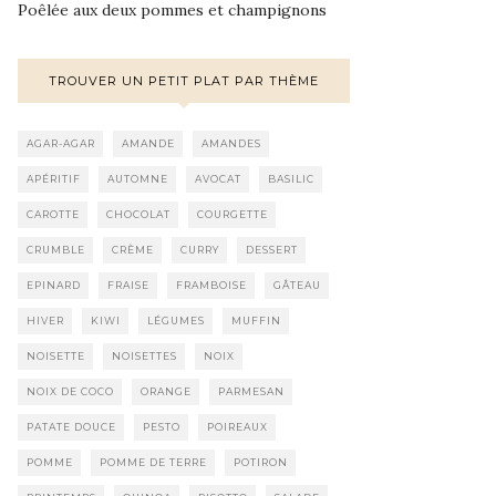
Poêlée aux deux pommes et champignons
TROUVER UN PETIT PLAT PAR THÈME
AGAR-AGAR
AMANDE
AMANDES
APÉRITIF
AUTOMNE
AVOCAT
BASILIC
CAROTTE
CHOCOLAT
COURGETTE
CRUMBLE
CRÈME
CURRY
DESSERT
EPINARD
FRAISE
FRAMBOISE
GÂTEAU
HIVER
KIWI
LÉGUMES
MUFFIN
NOISETTE
NOISETTES
NOIX
NOIX DE COCO
ORANGE
PARMESAN
PATATE DOUCE
PESTO
POIREAUX
POMME
POMME DE TERRE
POTIRON