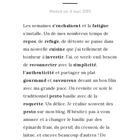
Posted on
4 mai 2019
Les semaines
s’enchaînent
et la
fatigue
s’installe. Un de mes nombreux temps de
repos
, de
refuge
, de détente se passe dans
ma nouvelle
cuisine
que j’ai tellement de
bonheur à
investir
. J’ai, ce week-end, besoin
de
reconnecter
avec la
simplicité
,
l’authenticité
et partager un plat
gourmand
et
savoureux
devant un bon film
avec ma grande puce. On revisite ce soir le
traditionnel
pesto
basilic avec de la
roquette
. Un délice. Je réalise souvent des
pesto
sur mon blog. N’hésitez pas à vous
amuser et à changer le basilic par des
épinards frais, du persil, du cresson, de la
laitue, et encore beaucoup d’autres ! De