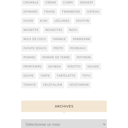
CRUMBLE
CRÈME
CURRY
DESSERT
EPINARD
FRAISE
FRAMBOISE
GÂTEAU
HIVER
KIWI
LÉGUMES
MUFFIN
NOISETTE
NOISETTES
NOIX
NOIX DE COCO
ORANGE
PARMESAN
PATATE DOUCE
PESTO
POIREAUX
POMME
POMME DE TERRE
POTIRON
PRINTEMPS
QUINOA
RISOTTO
SALADE
SOUPE
TARTE
TARTELETTE
TOFU
TOMATE
VÉGÉTALIEN
VÉGÉTARIEN
ARCHIVES
Archives