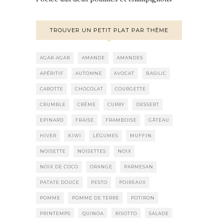
TROUVER UN PETIT PLAT PAR THÈME
AGAR-AGAR
AMANDE
AMANDES
APÉRITIF
AUTOMNE
AVOCAT
BASILIC
CAROTTE
CHOCOLAT
COURGETTE
CRUMBLE
CRÈME
CURRY
DESSERT
EPINARD
FRAISE
FRAMBOISE
GÂTEAU
HIVER
KIWI
LÉGUMES
MUFFIN
NOISETTE
NOISETTES
NOIX
NOIX DE COCO
ORANGE
PARMESAN
PATATE DOUCE
PESTO
POIREAUX
POMME
POMME DE TERRE
POTIRON
PRINTEMPS
QUINOA
RISOTTO
SALADE