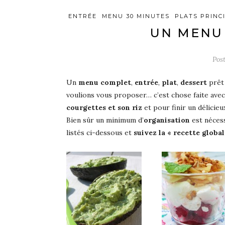
ENTRÉE
MENU 30 MINUTES
PLATS PRINC
UN MENU 
Pos
Un
menu complet
,
entrée
,
plat
,
dessert
prêt
voulions vous proposer… c’est chose faite ave
courgettes et son riz
et pour finir un délicie
Bien sûr un minimum d’
organisation
est nécess
listés ci-dessous et
suivez la « recette global