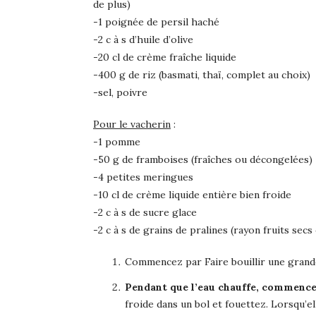
de plus)
-1 poignée de persil haché
-2 c à s d’huile d’olive
-20 cl de crème fraîche liquide
-400 g de riz (basmati, thaï, complet au choix)
-sel, poivre
Pour le vacherin
:
-1 pomme
-50 g de framboises (fraîches ou décongelées)
-4 petites meringues
-10 cl de crème liquide entière bien froide
-2 c à s de sucre glace
-2 c à s de grains de pralines (rayon fruits sec
Commencez par Faire bouillir une grande q
Pendant que l’eau chauffe, commence
froide dans un bol et fouettez. Lorsqu’el