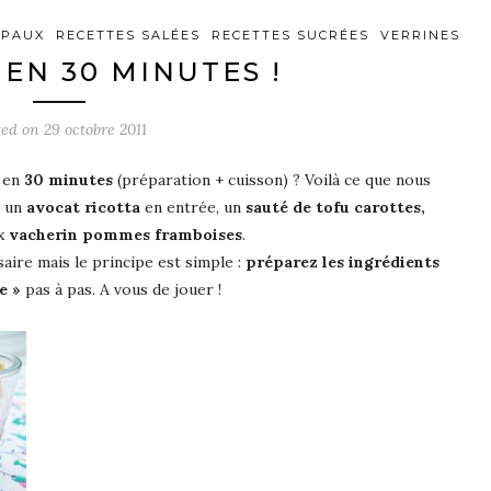
IPAUX
RECETTES SALÉES
RECETTES SUCRÉES
VERRINES
EN 30 MINUTES !
ted on
29 octobre 2011
 en
30 minutes
(préparation + cuisson) ? Voilà ce que nous
c un
avocat ricotta
en entrée, un
sauté de tofu carottes,
ux
vacherin pommes framboises
.
aire mais le principe est simple :
préparez les ingrédients
e »
pas à pas. A vous de jouer !