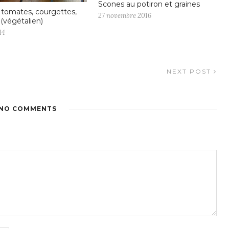
Scones au potiron et graines
tomates, courgettes,
27 novembre 2016
 (végétalien)
14
NEXT POST
NO COMMENTS