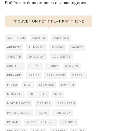
Poêlée aux deux pommes et champignons
TROUVER UN PETIT PLAT PAR THÈME
AGAR-AGAR
AMANDE
AMANDES
APÉRITIF
AUTOMNE
AVOCAT
BASILIC
CAROTTE
CHOCOLAT
COURGETTE
CRUMBLE
CRÈME
CURRY
DESSERT
EPINARD
FRAISE
FRAMBOISE
GÂTEAU
HIVER
KIWI
LÉGUMES
MUFFIN
NOISETTE
NOISETTES
NOIX
NOIX DE COCO
ORANGE
PARMESAN
PATATE DOUCE
PESTO
POIREAUX
POMME
POMME DE TERRE
POTIRON