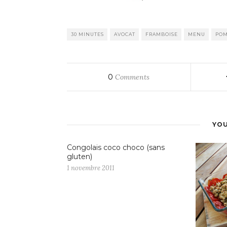
30 MINUTES
AVOCAT
FRAMBOISE
MENU
PO
0
Comments
YOU
Congolais coco choco (sans
gluten)
1 novembre 2011