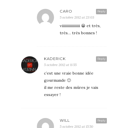
CARO
Reply
5 octobre 2012 at 23:03
viiiiiiiiiiiiiiii 😀 et très,
très… très bonnes !
KADERICK
Reply
5 octobre 2012 at 11:55
c’est une vraie bonne idée
gourmande 🙂
il me reste des mûres je vais
essayer !
WILL
Reply
5 octobre 2012 at 15:50