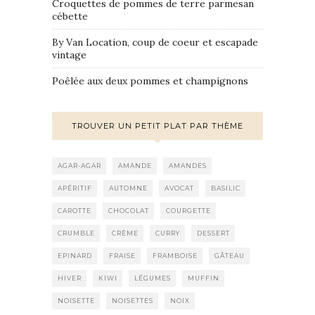
Croquettes de pommes de terre parmesan
cébette
By Van Location, coup de coeur et escapade
vintage
Poêlée aux deux pommes et champignons
TROUVER UN PETIT PLAT PAR THÈME
AGAR-AGAR
AMANDE
AMANDES
APÉRITIF
AUTOMNE
AVOCAT
BASILIC
CAROTTE
CHOCOLAT
COURGETTE
CRUMBLE
CRÈME
CURRY
DESSERT
EPINARD
FRAISE
FRAMBOISE
GÂTEAU
HIVER
KIWI
LÉGUMES
MUFFIN
NOISETTE
NOISETTES
NOIX