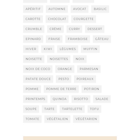
APÉRITIF
AUTOMNE
AVOCAT
BASILIC
CAROTTE
CHOCOLAT
COURGETTE
CRUMBLE
CRÈME
CURRY
DESSERT
EPINARD
FRAISE
FRAMBOISE
GÂTEAU
HIVER
KIWI
LÉGUMES
MUFFIN
NOISETTE
NOISETTES
NOIX
NOIX DE COCO
ORANGE
PARMESAN
PATATE DOUCE
PESTO
POIREAUX
POMME
POMME DE TERRE
POTIRON
PRINTEMPS
QUINOA
RISOTTO
SALADE
SOUPE
TARTE
TARTELETTE
TOFU
TOMATE
VÉGÉTALIEN
VÉGÉTARIEN