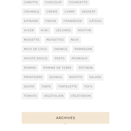
CAROTTE
CHOCOLAT
COURGETTE
CRUMBLE
CRÈME
CURRY
DESSERT
EPINARD
FRAISE
FRAMBOISE
GÂTEAU
HIVER
KIWI
LÉGUMES
MUFFIN
NOISETTE
NOISETTES
NOIX
NOIX DE COCO
ORANGE
PARMESAN
PATATE DOUCE
PESTO
POIREAUX
POMME
POMME DE TERRE
POTIRON
PRINTEMPS
QUINOA
RISOTTO
SALADE
SOUPE
TARTE
TARTELETTE
TOFU
TOMATE
VÉGÉTALIEN
VÉGÉTARIEN
ARCHIVES