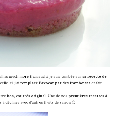
allias
much more than sushi
, je suis tombée sur
sa recette de
elle-ci, j’ai
remplacé l’avocat par des framboises
et fait
être
bon,
est
très original
. Une de nos
premières recettes à
à décliner avec d’autres fruits de saison 🙂