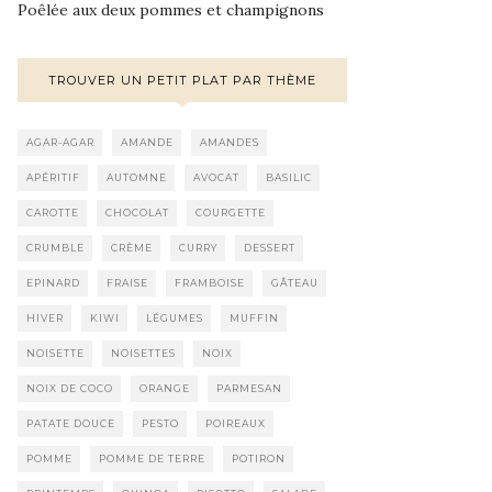
Poêlée aux deux pommes et champignons
TROUVER UN PETIT PLAT PAR THÈME
AGAR-AGAR
AMANDE
AMANDES
APÉRITIF
AUTOMNE
AVOCAT
BASILIC
CAROTTE
CHOCOLAT
COURGETTE
CRUMBLE
CRÈME
CURRY
DESSERT
EPINARD
FRAISE
FRAMBOISE
GÂTEAU
HIVER
KIWI
LÉGUMES
MUFFIN
NOISETTE
NOISETTES
NOIX
NOIX DE COCO
ORANGE
PARMESAN
PATATE DOUCE
PESTO
POIREAUX
POMME
POMME DE TERRE
POTIRON