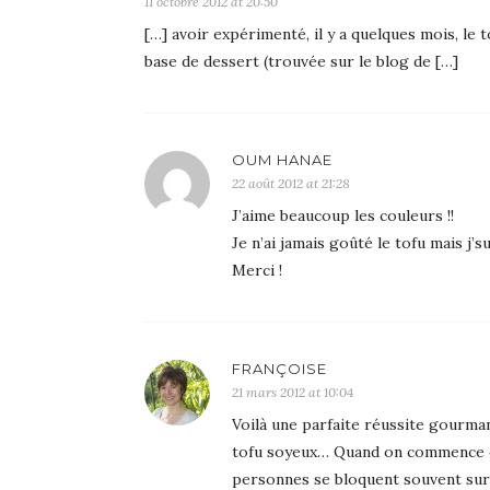
11 octobre 2012 at 20:50
[…] avoir expérimenté, il y a quelques mois, le t
base de dessert (trouvée sur le blog de […]
OUM HANAE
22 août 2012 at 21:28
J’aime beaucoup les couleurs !!
Je n’ai jamais goûté le tofu mais j’s
Merci !
FRANÇOISE
21 mars 2012 at 10:04
Voilà une parfaite réussite gourman
tofu soyeux… Quand on commence on 
personnes se bloquent souvent sur 