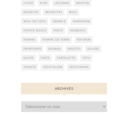
HIVER
KIWI
LÉGUMES
MUFFIN
NOISETTE
NOISETTES
NOIX
NOIX DE COCO
ORANGE
PARMESAN
PATATE DOUCE
PESTO
POIREAUX
POMME
POMME DE TERRE
POTIRON
PRINTEMPS
QUINOA
RISOTTO
SALADE
SOUPE
TARTE
TARTELETTE
TOFU
TOMATE
VÉGÉTALIEN
VÉGÉTARIEN
ARCHIVES
Archives