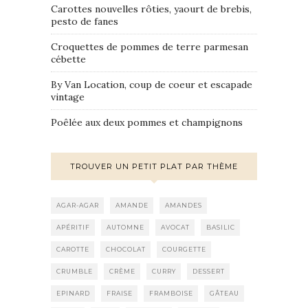
Carottes nouvelles rôties, yaourt de brebis,
pesto de fanes
Croquettes de pommes de terre parmesan
cébette
By Van Location, coup de coeur et escapade
vintage
Poêlée aux deux pommes et champignons
TROUVER UN PETIT PLAT PAR THÈME
AGAR-AGAR
AMANDE
AMANDES
APÉRITIF
AUTOMNE
AVOCAT
BASILIC
CAROTTE
CHOCOLAT
COURGETTE
CRUMBLE
CRÈME
CURRY
DESSERT
EPINARD
FRAISE
FRAMBOISE
GÂTEAU