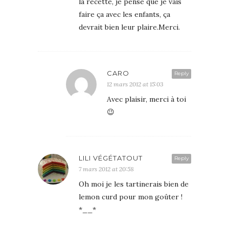
la recette, je pense que je vais
faire ça avec les enfants, ça
devrait bien leur plaire.Merci.
CARO
Reply
12 mars 2012 at 15:03
Avec plaisir, merci à toi
😉
LILI VÉGÉTATOUT
Reply
7 mars 2012 at 20:58
Oh moi je les tartinerais bien de
lemon curd pour mon goûter !
*__*