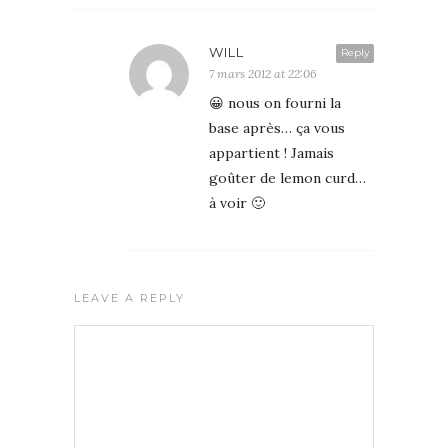
WILL
Reply
7 mars 2012 at 22:06
😀 nous on fourni la
base après… ça vous
appartient ! Jamais
goûter de lemon curd…
à voir 🙂
LEAVE A REPLY