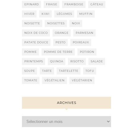
EPINARD
FRAISE
FRAMBOISE
GÂTEAU
HIVER
KIWI
LÉGUMES
MUFFIN
NOISETTE
NOISETTES
NOIX
NOIX DE COCO
ORANGE
PARMESAN
PATATE DOUCE
PESTO
POIREAUX
POMME
POMME DE TERRE
POTIRON
PRINTEMPS
QUINOA
RISOTTO
SALADE
SOUPE
TARTE
TARTELETTE
TOFU
TOMATE
VÉGÉTALIEN
VÉGÉTARIEN
ARCHIVES
Archives