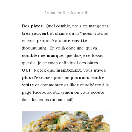
Posted on
11 octobre 2011
Des
pâtes
! Quel comble, nous en mangeons
très souvent
et shame on us* nous n’avons
encore proposé
aucune recette
(bouuuuuuh) . En voilà donc une, qui va
combler ce manque
, que dis-je ce fossé,
que dis-je ce ravin enfin bref des pâtes…
OUI
! Notez que,
maintenant,
vous n’avez
plus d’excuses
pour ne
pas nous rendre
visite
et commenter et liker et adhérer à la
page Facebook et… (sinon on vous écoute
dans les coms ou par mail).