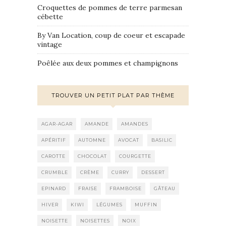
Croquettes de pommes de terre parmesan
cébette
By Van Location, coup de coeur et escapade
vintage
Poêlée aux deux pommes et champignons
TROUVER UN PETIT PLAT PAR THÈME
AGAR-AGAR
AMANDE
AMANDES
APÉRITIF
AUTOMNE
AVOCAT
BASILIC
CAROTTE
CHOCOLAT
COURGETTE
CRUMBLE
CRÈME
CURRY
DESSERT
EPINARD
FRAISE
FRAMBOISE
GÂTEAU
HIVER
KIWI
LÉGUMES
MUFFIN
NOISETTE
NOISETTES
NOIX