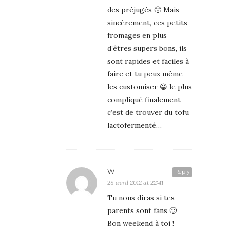
des préjugés 🙁 Mais
sincèrement, ces petits
fromages en plus
d’êtres supers bons, ils
sont rapides et faciles à
faire et tu peux même
les customiser 😀 le plus
compliqué finalement
c’est de trouver du tofu
lactofermenté…
WILL
Reply
28 avril 2012 at 22:41
Tu nous diras si tes
parents sont fans 🙂
Bon weekend à toi !