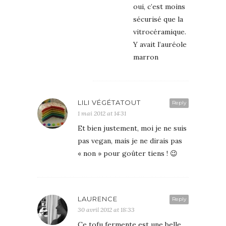
oui, c’est moins
sécurisé que la
vitrocéramique.
Y avait l’auréole
marron
LILI VÉGÉTATOUT
Reply
1 mai 2012 at 14:31
Et bien justement, moi je ne suis
pas vegan, mais je ne dirais pas
« non » pour goûter tiens ! 😉
LAURENCE
Reply
30 avril 2012 at 18:33
Ce tofu fermente est une belle