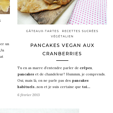
S
S
GÂTEAUX-TARTES
RECETTES SUCRÉES
VÉGÉTALIEN
rer un
PANCAKES VEGAN AUX
 Un
CRANBERRIES
at
Tu en as marre d'entendre parler de
crêpes
,
pancakes
et de chandeleur? Hummm, je comprends.
Oui, mais là, on ne parle pas des
pancakes
habituels
...non et je suis certaine que
toi…
6 février 2013