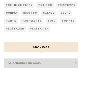
POMME DE TERRE
POTIRON
PRINTEMPS
QUINOA
RISOTTO
SALADE
SOUPE
TARTE
TARTELETTE
TOFU
TOMATE
VÉGÉTALIEN
VÉGÉTARIEN
ARCHIVES
Archives