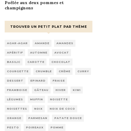
Poêlée aux deux pommes et
champignons
TROUVER UN PETIT PLAT PAR THÈME
AGAR-AGAR
AMANDE
AMANDES
APÉRITIF
AUTOMNE
AVOCAT
BASILIC
CAROTTE
CHOCOLAT
COURGETTE
CRUMBLE
CRÈME
CURRY
DESSERT
EPINARD
FRAISE
FRAMBOISE
GÂTEAU
HIVER
KIWI
LÉGUMES
MUFFIN
NOISETTE
NOISETTES
NOIX
NOIX DE COCO
ORANGE
PARMESAN
PATATE DOUCE
PESTO
POIREAUX
POMME