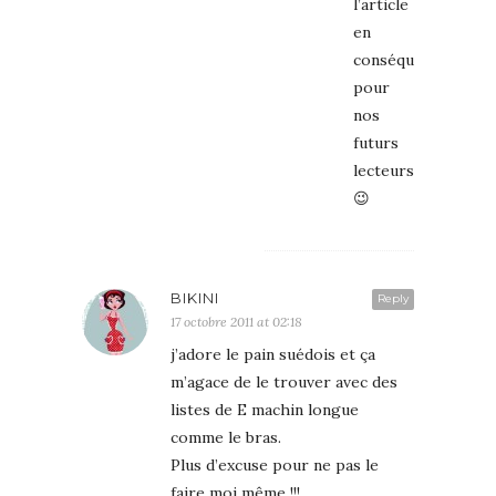
l’article
en
conséquence
pour
nos
futurs
lecteurs
😉
BIKINI
Reply
17 octobre 2011 at 02:18
j’adore le pain suédois et ça
m’agace de le trouver avec des
listes de E machin longue
comme le bras.
Plus d’excuse pour ne pas le
faire moi même !!!