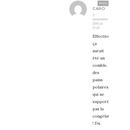
Reply
CARO
2
novembre
2011 at
17:25
Effectivement
ça
aurait
été un
comble,
des
pains
polaires
qui ne
supportent
pas la
congélation
! Du