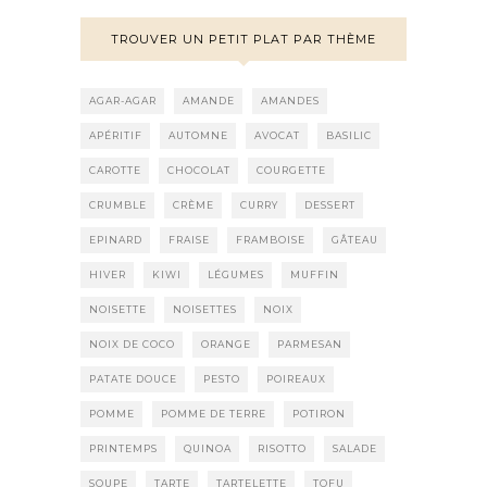
TROUVER UN PETIT PLAT PAR THÈME
AGAR-AGAR
AMANDE
AMANDES
APÉRITIF
AUTOMNE
AVOCAT
BASILIC
CAROTTE
CHOCOLAT
COURGETTE
CRUMBLE
CRÈME
CURRY
DESSERT
EPINARD
FRAISE
FRAMBOISE
GÂTEAU
HIVER
KIWI
LÉGUMES
MUFFIN
NOISETTE
NOISETTES
NOIX
NOIX DE COCO
ORANGE
PARMESAN
PATATE DOUCE
PESTO
POIREAUX
POMME
POMME DE TERRE
POTIRON
PRINTEMPS
QUINOA
RISOTTO
SALADE
SOUPE
TARTE
TARTELETTE
TOFU