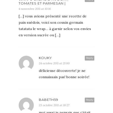
TOMATES ET PARMESAN |
4 novembre 2011 at 10:16
[…] vous avions présenté une recette de
pain suédois, voici son cousin germain
tatatata le wrap… à garnir selon vos envies
en version sucrée ou […]
KOUKY
Reply
24 octobre 2011 at 21:00
délicieuse découverte! je ne
connaissais pas! bonne soirée!
BABETH59
Reply
23 octobre 2011 at 18:27
moi aussi je pensais que c’était