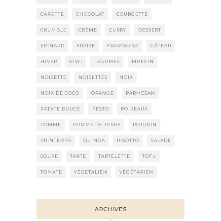
CAROTTE
CHOCOLAT
COURGETTE
CRUMBLE
CRÈME
CURRY
DESSERT
EPINARD
FRAISE
FRAMBOISE
GÂTEAU
HIVER
KIWI
LÉGUMES
MUFFIN
NOISETTE
NOISETTES
NOIX
NOIX DE COCO
ORANGE
PARMESAN
PATATE DOUCE
PESTO
POIREAUX
POMME
POMME DE TERRE
POTIRON
PRINTEMPS
QUINOA
RISOTTO
SALADE
SOUPE
TARTE
TARTELETTE
TOFU
TOMATE
VÉGÉTALIEN
VÉGÉTARIEN
ARCHIVES