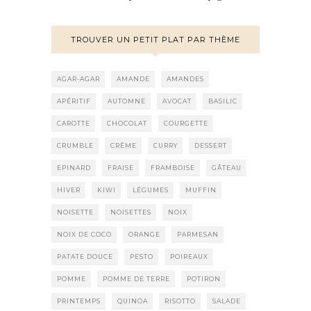
TROUVER UN PETIT PLAT PAR THÈME
AGAR-AGAR
AMANDE
AMANDES
APÉRITIF
AUTOMNE
AVOCAT
BASILIC
CAROTTE
CHOCOLAT
COURGETTE
CRUMBLE
CRÈME
CURRY
DESSERT
EPINARD
FRAISE
FRAMBOISE
GÂTEAU
HIVER
KIWI
LÉGUMES
MUFFIN
NOISETTE
NOISETTES
NOIX
NOIX DE COCO
ORANGE
PARMESAN
PATATE DOUCE
PESTO
POIREAUX
POMME
POMME DE TERRE
POTIRON
PRINTEMPS
QUINOA
RISOTTO
SALADE