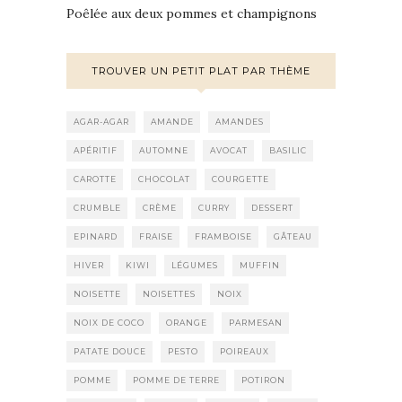
Poêlée aux deux pommes et champignons
TROUVER UN PETIT PLAT PAR THÈME
AGAR-AGAR
AMANDE
AMANDES
APÉRITIF
AUTOMNE
AVOCAT
BASILIC
CAROTTE
CHOCOLAT
COURGETTE
CRUMBLE
CRÈME
CURRY
DESSERT
EPINARD
FRAISE
FRAMBOISE
GÂTEAU
HIVER
KIWI
LÉGUMES
MUFFIN
NOISETTE
NOISETTES
NOIX
NOIX DE COCO
ORANGE
PARMESAN
PATATE DOUCE
PESTO
POIREAUX
POMME
POMME DE TERRE
POTIRON