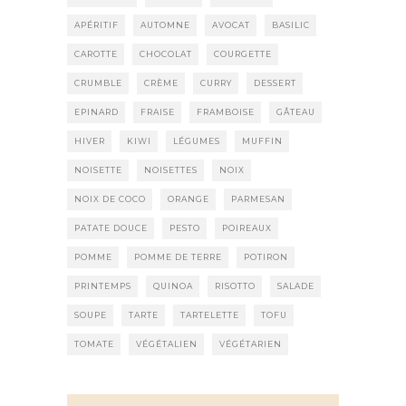
APÉRITIF
AUTOMNE
AVOCAT
BASILIC
CAROTTE
CHOCOLAT
COURGETTE
CRUMBLE
CRÈME
CURRY
DESSERT
EPINARD
FRAISE
FRAMBOISE
GÂTEAU
HIVER
KIWI
LÉGUMES
MUFFIN
NOISETTE
NOISETTES
NOIX
NOIX DE COCO
ORANGE
PARMESAN
PATATE DOUCE
PESTO
POIREAUX
POMME
POMME DE TERRE
POTIRON
PRINTEMPS
QUINOA
RISOTTO
SALADE
SOUPE
TARTE
TARTELETTE
TOFU
TOMATE
VÉGÉTALIEN
VÉGÉTARIEN