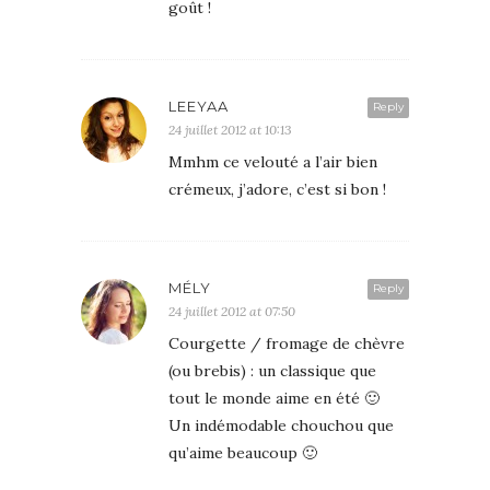
goût !
LEEYAA
Reply
24 juillet 2012 at 10:13
Mmhm ce velouté a l’air bien
crémeux, j’adore, c’est si bon !
MÉLY
Reply
24 juillet 2012 at 07:50
Courgette / fromage de chèvre
(ou brebis) : un classique que
tout le monde aime en été 🙂
Un indémodable chouchou que
qu’aime beaucoup 🙂