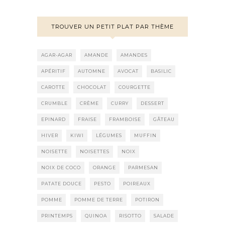
TROUVER UN PETIT PLAT PAR THÈME
AGAR-AGAR
AMANDE
AMANDES
APÉRITIF
AUTOMNE
AVOCAT
BASILIC
CAROTTE
CHOCOLAT
COURGETTE
CRUMBLE
CRÈME
CURRY
DESSERT
EPINARD
FRAISE
FRAMBOISE
GÂTEAU
HIVER
KIWI
LÉGUMES
MUFFIN
NOISETTE
NOISETTES
NOIX
NOIX DE COCO
ORANGE
PARMESAN
PATATE DOUCE
PESTO
POIREAUX
POMME
POMME DE TERRE
POTIRON
PRINTEMPS
QUINOA
RISOTTO
SALADE