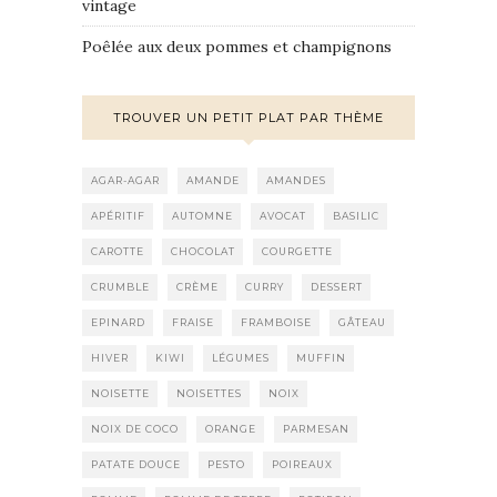
vintage
Poêlée aux deux pommes et champignons
TROUVER UN PETIT PLAT PAR THÈME
AGAR-AGAR
AMANDE
AMANDES
APÉRITIF
AUTOMNE
AVOCAT
BASILIC
CAROTTE
CHOCOLAT
COURGETTE
CRUMBLE
CRÈME
CURRY
DESSERT
EPINARD
FRAISE
FRAMBOISE
GÂTEAU
HIVER
KIWI
LÉGUMES
MUFFIN
NOISETTE
NOISETTES
NOIX
NOIX DE COCO
ORANGE
PARMESAN
PATATE DOUCE
PESTO
POIREAUX