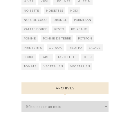
HIVER
KIWI
LÉGUMES
MUFFIN
NOISETTE
NOISETTES
NOIX
NOIX DE COCO
ORANGE
PARMESAN
PATATE DOUCE
PESTO
POIREAUX
POMME
POMME DE TERRE
POTIRON
PRINTEMPS
QUINOA
RISOTTO
SALADE
SOUPE
TARTE
TARTELETTE
TOFU
TOMATE
VÉGÉTALIEN
VÉGÉTARIEN
ARCHIVES
Archives