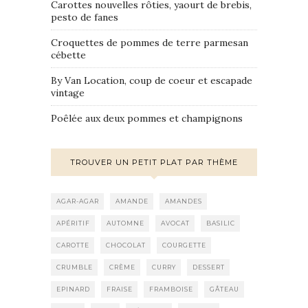
Carottes nouvelles rôties, yaourt de brebis,
pesto de fanes
Croquettes de pommes de terre parmesan
cébette
By Van Location, coup de coeur et escapade
vintage
Poêlée aux deux pommes et champignons
TROUVER UN PETIT PLAT PAR THÈME
AGAR-AGAR
AMANDE
AMANDES
APÉRITIF
AUTOMNE
AVOCAT
BASILIC
CAROTTE
CHOCOLAT
COURGETTE
CRUMBLE
CRÈME
CURRY
DESSERT
EPINARD
FRAISE
FRAMBOISE
GÂTEAU