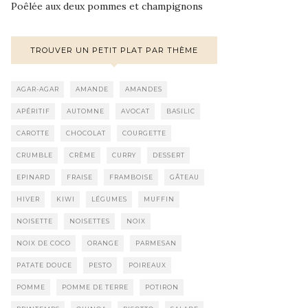
Poêlée aux deux pommes et champignons
TROUVER UN PETIT PLAT PAR THÈME
AGAR-AGAR
AMANDE
AMANDES
APÉRITIF
AUTOMNE
AVOCAT
BASILIC
CAROTTE
CHOCOLAT
COURGETTE
CRUMBLE
CRÈME
CURRY
DESSERT
EPINARD
FRAISE
FRAMBOISE
GÂTEAU
HIVER
KIWI
LÉGUMES
MUFFIN
NOISETTE
NOISETTES
NOIX
NOIX DE COCO
ORANGE
PARMESAN
PATATE DOUCE
PESTO
POIREAUX
POMME
POMME DE TERRE
POTIRON