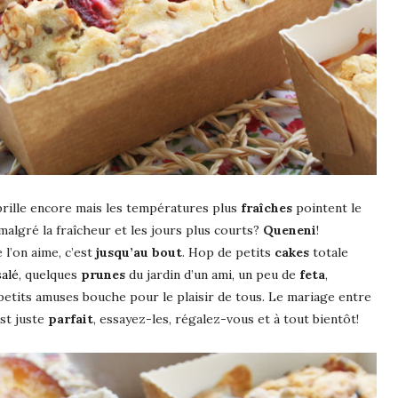
l brille encore mais les températures plus
fraîches
pointent le
algré la fraîcheur et les jours plus courts?
Queneni
!
l’on aime, c’est
jusqu’au bout
. Hop de petits
cakes
totale
salé
, quelques
prunes
du jardin d’un ami, un peu de
feta
,
 petits amuses bouche pour le plaisir de tous. Le mariage entre
est juste
parfait
, essayez-les, régalez-vous et à tout bientôt!