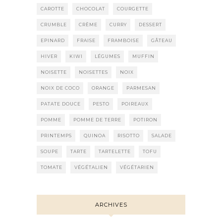
CAROTTE
CHOCOLAT
COURGETTE
CRUMBLE
CRÈME
CURRY
DESSERT
EPINARD
FRAISE
FRAMBOISE
GÂTEAU
HIVER
KIWI
LÉGUMES
MUFFIN
NOISETTE
NOISETTES
NOIX
NOIX DE COCO
ORANGE
PARMESAN
PATATE DOUCE
PESTO
POIREAUX
POMME
POMME DE TERRE
POTIRON
PRINTEMPS
QUINOA
RISOTTO
SALADE
SOUPE
TARTE
TARTELETTE
TOFU
TOMATE
VÉGÉTALIEN
VÉGÉTARIEN
ARCHIVES