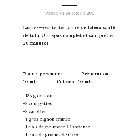
Posted on
24 octobre 2011
Laissez-vous tenter par ce
délicieux sauté
de tofu
. Un
repas complet
et
sain
prêt en
20 minutes
!
Pour 4 personnes Préparation :
10 min Cuisson : 10 min
-125 g de tofu
-2 courgettes
-2 carottes
-1 gros oignon émincé
-1 c à s de moutarde à l’ancienne
-1 c à s de
graines de Caro