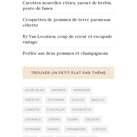
Carottes nouvelles rôties, yaourt de brebis,
pesto de fanes
Croquettes de pommes de terre parmesan
cébette
By Van Location, coup de coeur et escapade
vintage
Poêlée aux deux pommes et champignons
TROUVER UN PETIT PLAT PAR THÈME
AGAR-AGAR
AMANDE
AMANDES
APÉRITIF
AUTOMNE
AVOCAT
BASILIC
CAROTTE
CHOCOLAT
COURGETTE
CRUMBLE
CRÈME
CURRY
DESSERT
EPINARD
FRAISE
FRAMBOISE
GÂTEAU