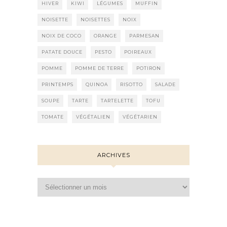
HIVER
KIWI
LÉGUMES
MUFFIN
NOISETTE
NOISETTES
NOIX
NOIX DE COCO
ORANGE
PARMESAN
PATATE DOUCE
PESTO
POIREAUX
POMME
POMME DE TERRE
POTIRON
PRINTEMPS
QUINOA
RISOTTO
SALADE
SOUPE
TARTE
TARTELETTE
TOFU
TOMATE
VÉGÉTALIEN
VÉGÉTARIEN
ARCHIVES
Archives