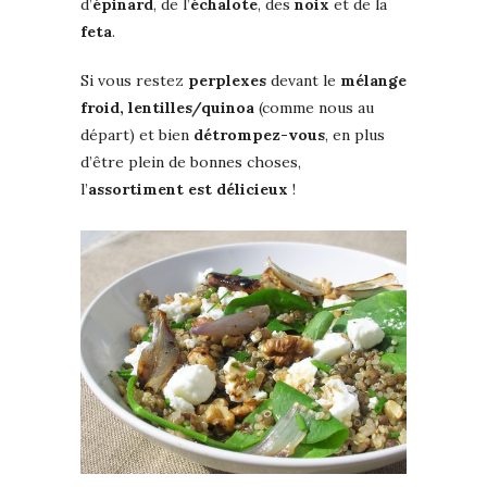
d’
épinard
, de l’
échalote
, des
noix
et de la
feta
.
Si vous restez
perplexes
devant le
mélange
froid, lentilles/quinoa
(comme nous au
départ) et bien
détrompez-vous
, en plus
d’être plein de bonnes choses,
l’
assortiment est délicieux
!