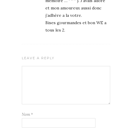
mémoire … ^^ ). J’avais adore
et mon amoureux aussi donc
j’adhère a la votre.
Bises gourmandes et bon WE a
tous les 2.
LEAVE A REPLY
Nom
*