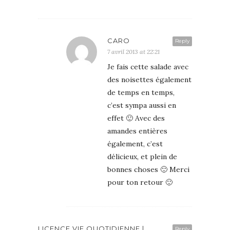
CARO
Reply
7 avril 2013 at 22:21
Je fais cette salade avec
des noisettes également
de temps en temps,
c’est sympa aussi en
effet 🙂 Avec des
amandes entières
également, c’est
délicieux, et plein de
bonnes choses 🙂 Merci
pour ton retour 🙂
LICENCE VIE QUOTIDIENNE |
Reply