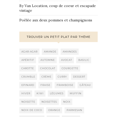
By Van Location, coup de coeur et escapade
vintage
Poêlée aux deux pommes et champignons
TROUVER UN PETIT PLAT PAR THÈME
AGAR-AGAR
AMANDE
AMANDES
APÉRITIF
AUTOMNE
AVOCAT
BASILIC
CAROTTE
CHOCOLAT
COURGETTE
CRUMBLE
CRÈME
CURRY
DESSERT
EPINARD
FRAISE
FRAMBOISE
GÂTEAU
HIVER
KIWI
LÉGUMES
MUFFIN
NOISETTE
NOISETTES
NOIX
NOIX DE COCO
ORANGE
PARMESAN