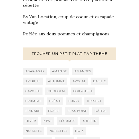
cébette
By Van Location, coup de coeur et escapade
vintage
Poêlée aux deux pommes et champignons
TROUVER UN PETIT PLAT PAR THÈME
AGAR-AGAR
AMANDE
AMANDES
APÉRITIF
AUTOMNE
AVOCAT
BASILIC
CAROTTE
CHOCOLAT
COURGETTE
CRUMBLE
CRÈME
CURRY
DESSERT
EPINARD
FRAISE
FRAMBOISE
GÂTEAU
HIVER
KIWI
LÉGUMES
MUFFIN
NOISETTE
NOISETTES
NOIX