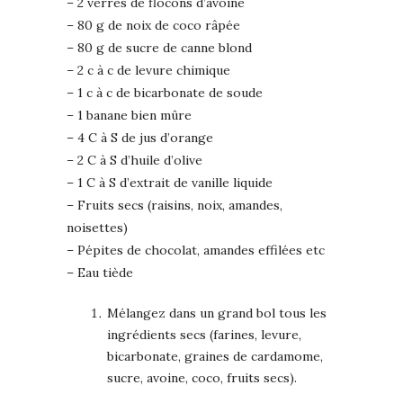
– 2 verres de flocons d’avoine
– 80 g de noix de coco râpée
– 80 g de sucre de canne blond
– 2 c à c de levure chimique
– 1 c à c de bicarbonate de soude
– 1 banane bien mûre
– 4 C à S de jus d’orange
– 2 C à S d’huile d’olive
– 1 C à S d’extrait de vanille liquide
– Fruits secs (raisins, noix, amandes,
noisettes)
– Pépites de chocolat, amandes effilées etc
– Eau tiède
Mélangez dans un grand bol tous les
ingrédients secs (farines, levure,
bicarbonate, graines de cardamome,
sucre, avoine, coco, fruits secs).