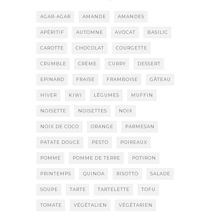
AGAR-AGAR
AMANDE
AMANDES
APÉRITIF
AUTOMNE
AVOCAT
BASILIC
CAROTTE
CHOCOLAT
COURGETTE
CRUMBLE
CRÈME
CURRY
DESSERT
EPINARD
FRAISE
FRAMBOISE
GÂTEAU
HIVER
KIWI
LÉGUMES
MUFFIN
NOISETTE
NOISETTES
NOIX
NOIX DE COCO
ORANGE
PARMESAN
PATATE DOUCE
PESTO
POIREAUX
POMME
POMME DE TERRE
POTIRON
PRINTEMPS
QUINOA
RISOTTO
SALADE
SOUPE
TARTE
TARTELETTE
TOFU
TOMATE
VÉGÉTALIEN
VÉGÉTARIEN