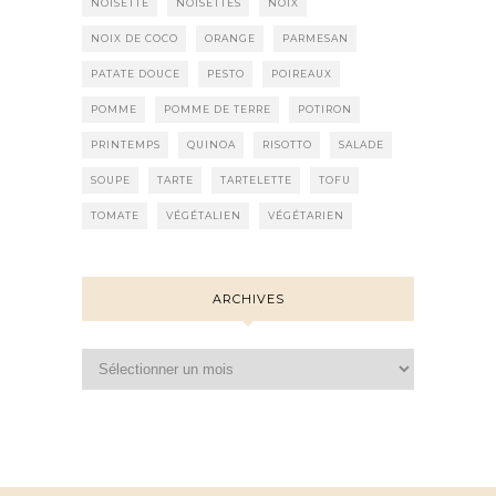
NOISETTE
NOISETTES
NOIX
NOIX DE COCO
ORANGE
PARMESAN
PATATE DOUCE
PESTO
POIREAUX
POMME
POMME DE TERRE
POTIRON
PRINTEMPS
QUINOA
RISOTTO
SALADE
SOUPE
TARTE
TARTELETTE
TOFU
TOMATE
VÉGÉTALIEN
VÉGÉTARIEN
ARCHIVES
Archives