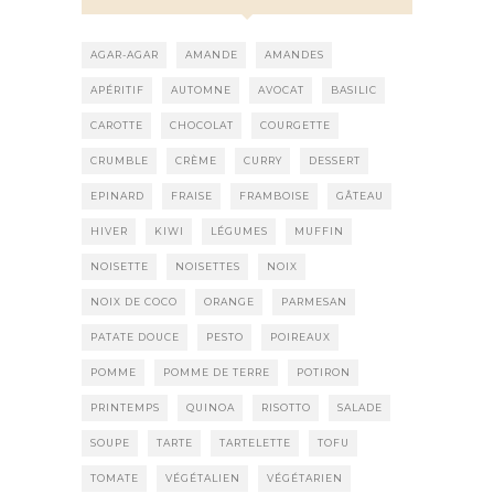
AGAR-AGAR
AMANDE
AMANDES
APÉRITIF
AUTOMNE
AVOCAT
BASILIC
CAROTTE
CHOCOLAT
COURGETTE
CRUMBLE
CRÈME
CURRY
DESSERT
EPINARD
FRAISE
FRAMBOISE
GÂTEAU
HIVER
KIWI
LÉGUMES
MUFFIN
NOISETTE
NOISETTES
NOIX
NOIX DE COCO
ORANGE
PARMESAN
PATATE DOUCE
PESTO
POIREAUX
POMME
POMME DE TERRE
POTIRON
PRINTEMPS
QUINOA
RISOTTO
SALADE
SOUPE
TARTE
TARTELETTE
TOFU
TOMATE
VÉGÉTALIEN
VÉGÉTARIEN