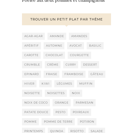
Poêlée aux deux pommes et champignons
TROUVER UN PETIT PLAT PAR THÈME
AGAR-AGAR
AMANDE
AMANDES
APÉRITIF
AUTOMNE
AVOCAT
BASILIC
CAROTTE
CHOCOLAT
COURGETTE
CRUMBLE
CRÈME
CURRY
DESSERT
EPINARD
FRAISE
FRAMBOISE
GÂTEAU
HIVER
KIWI
LÉGUMES
MUFFIN
NOISETTE
NOISETTES
NOIX
NOIX DE COCO
ORANGE
PARMESAN
PATATE DOUCE
PESTO
POIREAUX
POMME
POMME DE TERRE
POTIRON
PRINTEMPS
QUINOA
RISOTTO
SALADE