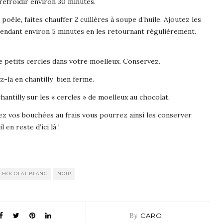
 refroidir environ 30 minutes.
oêle, faites chauffer 2 cuillères à soupe d’huile. Ajoutez les
 pendant environ 5 minutes en les retournant régulièrement.
e petits cercles dans votre moelleux. Conservez.
-la en chantilly bien ferme.
chantilly sur les « cercles » de moelleux au chocolat.
cez vos bouchées au frais vous pourrez ainsi les conserver
en reste d’ici là !
CHOCOLAT BLANC
NOIR
By
CARO