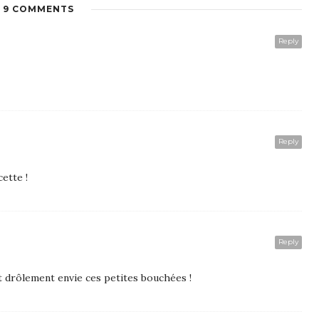
9 COMMENTS
Reply
Reply
cette !
Reply
it drôlement envie ces petites bouchées !