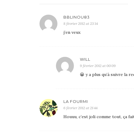
BBLINOU83
8 février 2012 at 23:14
j’en veux
WILL
9 février 2012 at 00:09
😀 y a plus qu’à suivre la re
LA FOURMI
6 février 2012 at 21:44
Houuu, c’est joli comme tout, ça fa