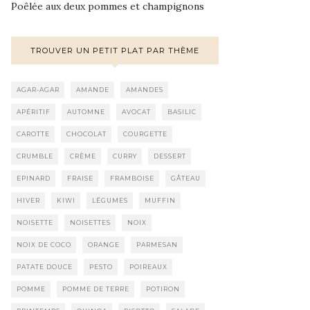
Poêlée aux deux pommes et champignons
TROUVER UN PETIT PLAT PAR THÈME
AGAR-AGAR
AMANDE
AMANDES
APÉRITIF
AUTOMNE
AVOCAT
BASILIC
CAROTTE
CHOCOLAT
COURGETTE
CRUMBLE
CRÈME
CURRY
DESSERT
EPINARD
FRAISE
FRAMBOISE
GÂTEAU
HIVER
KIWI
LÉGUMES
MUFFIN
NOISETTE
NOISETTES
NOIX
NOIX DE COCO
ORANGE
PARMESAN
PATATE DOUCE
PESTO
POIREAUX
POMME
POMME DE TERRE
POTIRON