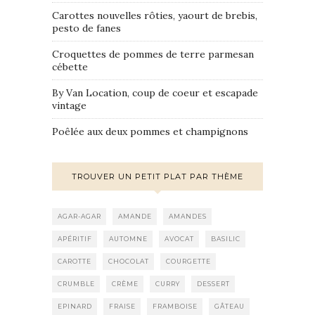
Carottes nouvelles rôties, yaourt de brebis,
pesto de fanes
Croquettes de pommes de terre parmesan
cébette
By Van Location, coup de coeur et escapade
vintage
Poêlée aux deux pommes et champignons
TROUVER UN PETIT PLAT PAR THÈME
AGAR-AGAR
AMANDE
AMANDES
APÉRITIF
AUTOMNE
AVOCAT
BASILIC
CAROTTE
CHOCOLAT
COURGETTE
CRUMBLE
CRÈME
CURRY
DESSERT
EPINARD
FRAISE
FRAMBOISE
GÂTEAU