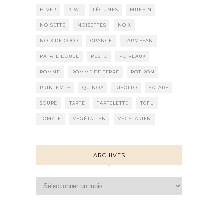
HIVER
KIWI
LÉGUMES
MUFFIN
NOISETTE
NOISETTES
NOIX
NOIX DE COCO
ORANGE
PARMESAN
PATATE DOUCE
PESTO
POIREAUX
POMME
POMME DE TERRE
POTIRON
PRINTEMPS
QUINOA
RISOTTO
SALADE
SOUPE
TARTE
TARTELETTE
TOFU
TOMATE
VÉGÉTALIEN
VÉGÉTARIEN
ARCHIVES
Archives