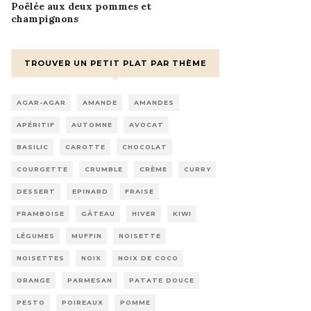
Poêlée aux deux pommes et
champignons
TROUVER UN PETIT PLAT PAR THÈME
AGAR-AGAR
AMANDE
AMANDES
APÉRITIF
AUTOMNE
AVOCAT
BASILIC
CAROTTE
CHOCOLAT
COURGETTE
CRUMBLE
CRÈME
CURRY
DESSERT
EPINARD
FRAISE
FRAMBOISE
GÂTEAU
HIVER
KIWI
LÉGUMES
MUFFIN
NOISETTE
NOISETTES
NOIX
NOIX DE COCO
ORANGE
PARMESAN
PATATE DOUCE
PESTO
POIREAUX
POMME